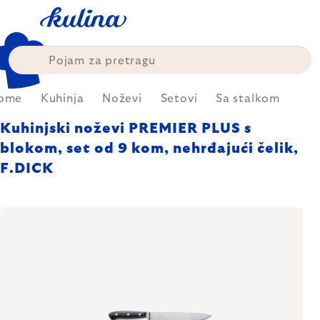
Skip
to
content
ome
Kuhinja
Noževi
Setovi
Sa stalkom
Kuhinjski noževi PREMIER PLUS s
blokom, set od 9 kom, nehrđajući čelik,
F.DICK