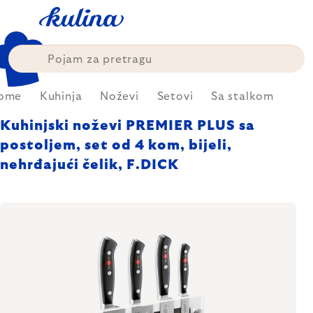
Skip
to
content
ome
Kuhinja
Noževi
Setovi
Sa stalkom
Kuhinjski noževi PREMIER PLUS sa
postoljem, set od 4 kom, bijeli,
nehrđajući čelik, F.DICK