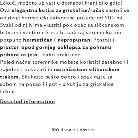
Lékué, možete uživati u domaćoj hrani bilo gdje!
Ova
elegantna kutija za grickalice/ručak
sastoji se
od dvije hermetički zatvorene posude od 500 ml.
Svaki od njih ima vlastiti poklopac sa silikonskom
brtvom i ventilom kako bi sadržaj spremnika bio
potpuno
hermetičan i nepropustan
. Postoji i
prostor ispod gornjeg poklopca za pohranu
pribora za jelo
- kako praktično!
Pojedinačne spremnike možete koristiti zasebno ili
zajedno i povezati ih
narančastom silikonskom
trakom
. Skuhajte nešto dobro i spakirajte sa
sobom na posao ili put - u kutiju za grickalice
Lékué!
Detailed information
100 dana za povrat