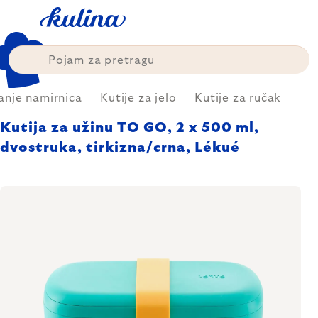
Skip
to
content
anje namirnica
Kutije za jelo
Kutije za ručak
Kutija za užinu TO GO, 2 x 500 ml,
dvostruka, tirkizna/crna, Lékué