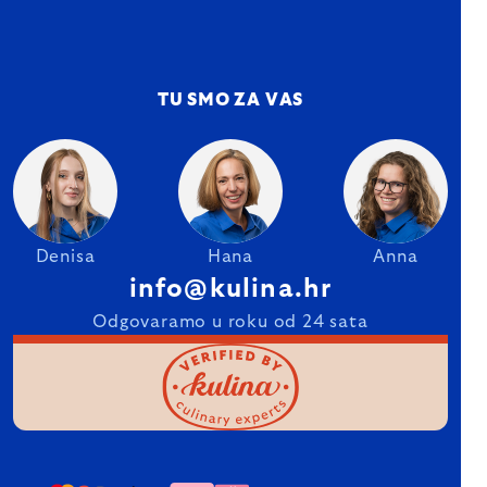
TU SMO ZA VAS
Denisa
Hana
Anna
info@kulina.hr
Odgovaramo u roku od 24 sata