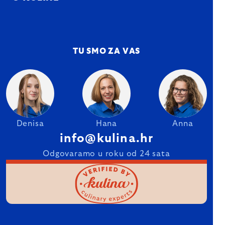
TU SMO ZA VAS
Denisa
Hana
Anna
info@kulina.hr
Odgovaramo u roku od 24 sata