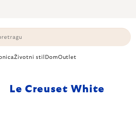
onica
Životni stil
Dom
Outlet
Le Creuset White