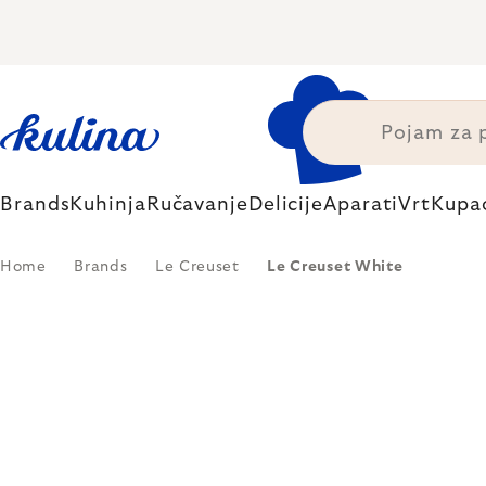
Skip
to
content
Brands
Kuhinja
Ručavanje
Delicije
Aparati
Vrt
Kupa
Home
Brands
Le Creuset
Le Creuset White