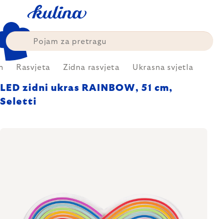
Skip
to
content
m
Rasvjeta
Zidna rasvjeta
Ukrasna svjetla
LED zidni ukras RAINBOW, 51 cm,
Seletti