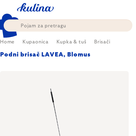
Skip
to
content
Home
Kupaonica
Kupka & tuš
Brisači
Podni brisač LAVEA, Blomus