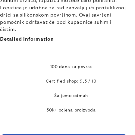
zidnom držaču, lopaticu možete lako pohraniti.
Lopatica je udobna za rad zahvaljujući protukliznoj
dršci sa silikonskom površinom. Ovaj savršeni
pomoćnik održavat će pod kupaonice suhim i
čistim.
Detailed information
100 dana za povrat
Certified shop: 9,3 / 10
Šaljemo odmah
50k+ ocjena proizvoda