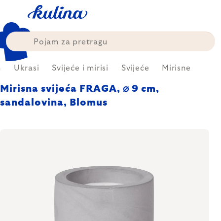
Skip
to
content
m
Ukrasi
Svijeće i mirisi
Svijeće
Mirisne
Mirisna svijeća FRAGA, ⌀ 9 cm,
sandalovina, Blomus