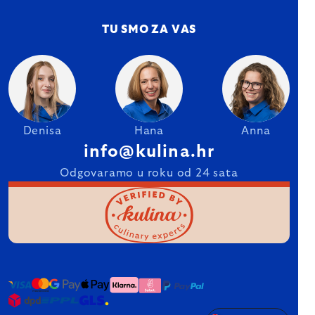
TU SMO ZA VAS
Denisa
Hana
Anna
info@kulina.hr
Odgovaramo u roku od 24 sata