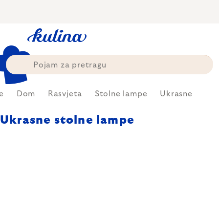
Skip
to
content
e
Dom
Rasvjeta
Stolne lampe
Ukrasne
Ukrasne stolne lampe