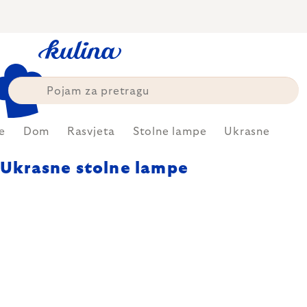
Skip
to
content
e
Dom
Rasvjeta
Stolne lampe
Ukrasne
Ukrasne stolne lampe