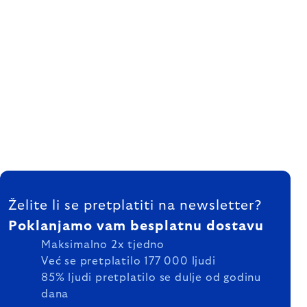
FOOTER
Želite li se pretplatiti na newsletter?
Poklanjamo vam besplatnu dostavu
Maksimalno 2x tjedno
Već se pretplatilo 177 000 ljudi
85% ljudi pretplatilo se dulje od godinu
dana