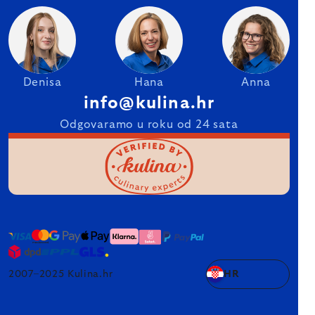
Denisa
Hana
Anna
info@kulina.hr
Odgovaramo u roku od 24 sata
2007–2025 Kulina.hr
HR