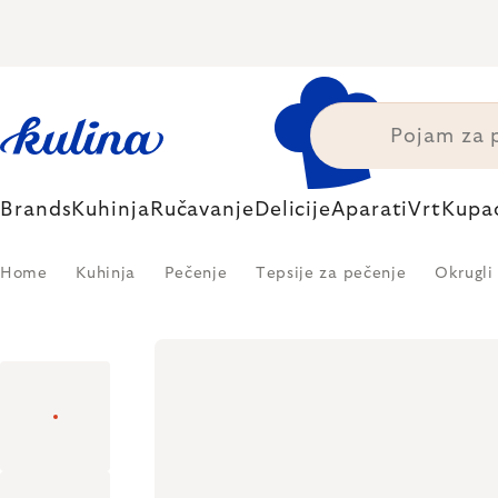
Skip
to
content
Brands
Kuhinja
Ručavanje
Delicije
Aparati
Vrt
Kupa
Home
Kuhinja
Pečenje
Tepsije za pečenje
Okrugli