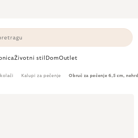
onica
Životni stil
Dom
Outlet
 kolači
Kalupi za pečenje
Obruč za pečenje 6,5 cm, nehrđ