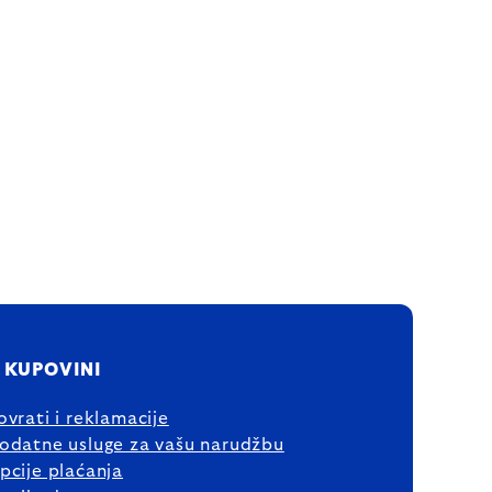
 KUPOVINI
ovrati i reklamacije
odatne usluge za vašu narudžbu
pcije plaćanja