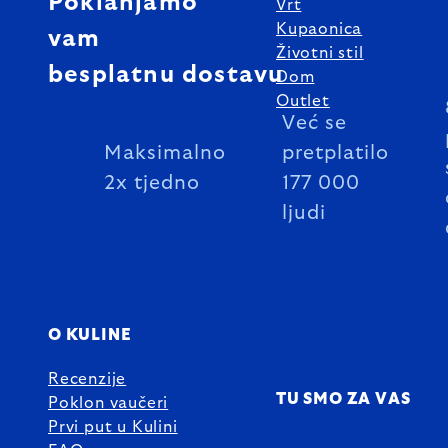
Poklanjamo
Vrt
Kupaonica
vam
Životni stil
besplatnu dostavu
Dom
Outlet
Već se
Maksimalno
pretplatilo
2x tjedno
177 000
ljudi
O KULINE
Recenzije
TU SMO ZA VAS
Poklon vaučeri
Prvi put u Kulini