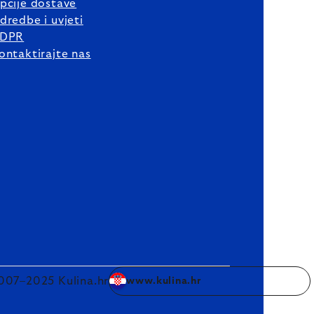
pcije dostave
dredbe i uvjeti
DPR
ontaktirajte nas
007–2025 Kulina.hr
www.kulina.hr