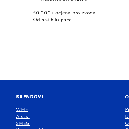
50 000+ ocjena proizvoda
Od naših kupaca
BRENDOVI
O
WMF
P
Alessi
D
SMEG
O