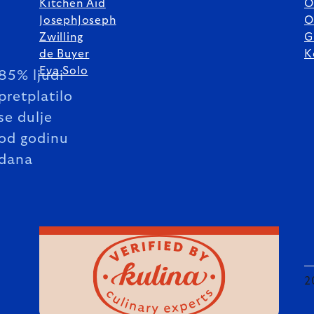
Kitchen Aid
O
JosephJoseph
O
Zwilling
G
de Buyer
K
Eva Solo
85% ljudi
pretplatilo
se dulje
od godinu
dana
2