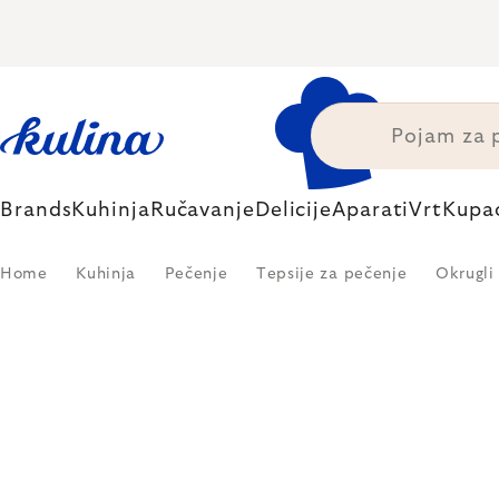
Skip
to
content
Brands
Kuhinja
Ručavanje
Delicije
Aparati
Vrt
Kupa
Home
Kuhinja
Pečenje
Tepsije za pečenje
Okrugli