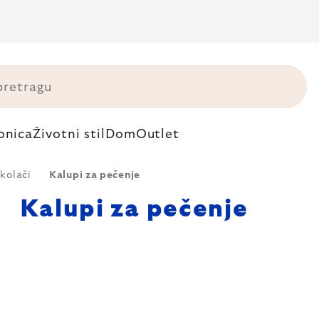
onica
Životni stil
Dom
Outlet
 kolači
Kalupi za pečenje
Kalupi za pečenje