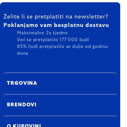
FOOTER
Želite li se pretplatiti na newsletter?
Poklanjamo vam besplatnu dostavu
Maksimalno 2x tjedno
Već se pretplatilo 177 000 ljudi
85% ljudi pretplatilo se dulje od godinu
dana
TRGOVINA
BRENDOVI
O KUPOVINI