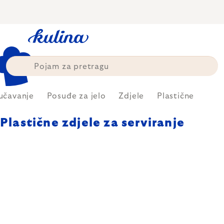
Skip
to
content
učavanje
Posuđe za jelo
Zdjele
Plastične
Plastične zdjele za serviranje