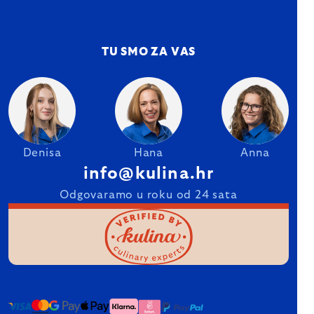
TU SMO ZA VAS
Denisa
Hana
Anna
info@kulina.hr
Odgovaramo u roku od 24 sata