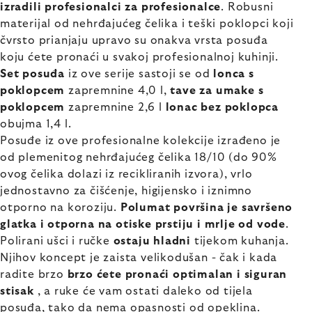
izradili profesionalci za profesionalce
. Robusni
materijal od nehrđajućeg čelika i teški poklopci koji
čvrsto prianjaju upravo su onakva vrsta posuđa
koju ćete pronaći u svakoj profesionalnoj kuhinji.
Set posuđa
iz ove serije sastoji se od
lonca s
poklopcem
zapremnine 4,0 l,
tave za umake s
poklopcem
zapremnine 2,6 l
lonac bez poklopca
obujma 1,4 l.
Posuđe iz ove profesionalne kolekcije izrađeno je
od plemenitog nehrđajućeg čelika 18/10 (do 90%
ovog čelika dolazi iz recikliranih izvora), vrlo
jednostavno za čišćenje, higijensko i iznimno
otporno na koroziju.
Polumat površina je savršeno
glatka i otporna na otiske prstiju i mrlje od vode
.
Polirani ušci i ručke
ostaju hladni
tijekom kuhanja.
Njihov koncept je zaista velikodušan - čak i kada
radite brzo
brzo ćete pronaći optimalan i siguran
stisak
, a ruke će vam ostati daleko od tijela
posuđa, tako da nema opasnosti od opeklina.