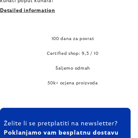
kuhati poput kuhara!
Detailed information
100 dana za povrat
Certified shop: 9,3 / 10
Šaljemo odmah
50k+ ocjena proizvoda
FOOTER
Želite li se pretplatiti na newsletter?
Poklanjamo vam besplatnu dostavu