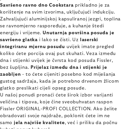
Savršeno ravno dno Cookstara
prikladno je za
korištenje na svim izvorima, uključujući indukciju.
Zahvaljujući aluminijskoj kapsuliranoj jezgri, toplina
se ravnomjerno raspoređuje, a kuhanje štedi
energiju i vrijeme.
Unutarnja površina posuđa je
savršeno glatka
i lako se čisti. Uz
laserski
integriranu mjernu posudu
uvijek imate pregled
koliko ćete porcija ovaj put skuhati. Veza između
dna i stijenki uvijek je čvrsta kod posuda Fissler,
bez šupljina.
Prijelaz između dna i stijenki je
zaobljen
- to ćete cijeniti posebno kod miješanja
gustog sadržaja, kada je potrebno drvenom žlicom
glatko preslikati cijeli opseg posude.
U našoj ponudi pronaći ćete širok izbor varijanti
veličina i tipova, koje čine sveobuhvatan raspon
Fissler ORIGINAL-PROFI COLLECTION. Ako želite
obradovati svoje najdraže, poklonit ćete im ne
samo
jela najviše kvalitete
, već i priliku da počnu