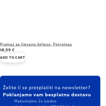
Premaz za lijevano željezo, Petromax
18,09 €
ADD TO CART
FOOTER
Želite li se pretplatiti na newsletter?
Poklanjamo vam besplatnu dostavu
Maksimalno 2x tjedno