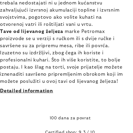
trebala nedostajati ni u jednom kućanstvu
zahvaljujući izvrsnoj akumulaciji topline i izvrsnim
svojstvima, pogotovo ako volite kuhati na
otvorenoj vatri ili roštiljati vani u vrtu.
Tave od lijevanog željeza
marke Petromax
proizvode se u verziji s ručkom ili s dvije ručke i
savršene su za pripremu mesa, ribe ili povrća.
Izuzetno su izdržljivi, zbog čega ih koriste i
profesionalni kuhari. Što ih više koristite, to bolje
postaju. I kao šlag na torti, svoje prijatelje možete
iznenaditi savršeno pripremljenim obrokom koji im
možete poslužiti u ovoj tavi od lijevanog željeza!
Detailed information
100 dana za povrat
Certified shop: 9,3 / 10