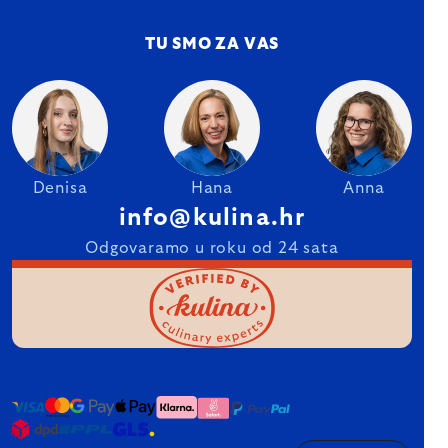
TU SMO ZA VAS
Denisa
Hana
Anna
info@kulina.hr
Odgovaramo u roku od 24 sata