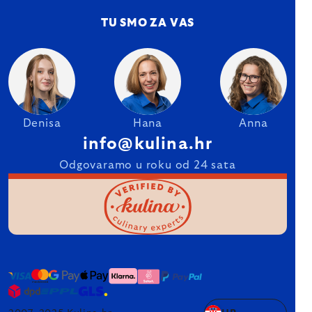
TU SMO ZA VAS
Denisa
Hana
Anna
info@kulina.hr
Odgovaramo u roku od 24 sata