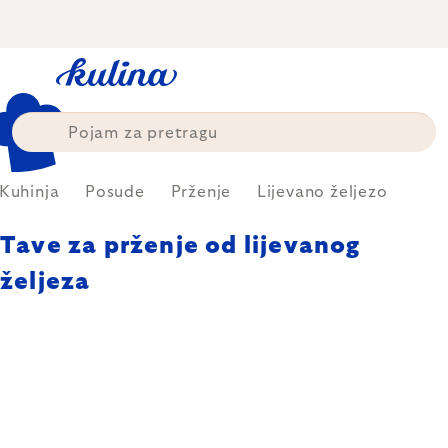
Skip
to
content
Kuhinja
Posude
Prženje
Lijevano željezo
Tave za prženje od lijevanog
željeza