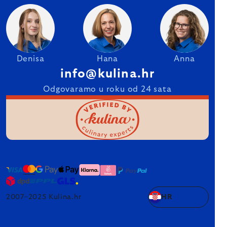
Denisa
Hana
Anna
info@kulina.hr
Odgovaramo u roku od 24 sata
2007–2025 Kulina.hr
HR