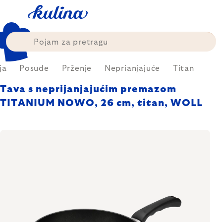
Skip
to
content
ja
Posude
Prženje
Neprianjajuće
Titan
Tava s neprijanjajućim premazom
TITANIUM NOWO, 26 cm, titan, WOLL