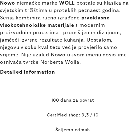
Nowo
njemačke marke
WOLL
postale su klasika na
svjetskim tržištima u proteklih petnaest godina.
Serija kombinira ručno izrađene
prvoklasne
visokotehnološke materijale
s modernim
proizvodnim procesima i promišljenim dizajnom,
jamčeći izvrsne rezultate kuhanja. Uostalom,
njegovu visoku kvalitetu već je provjerilo samo
vrijeme. Nije uzalud Nowo u svom imenu nosio ime
osnivača tvrtke Norberta Wolla.
Detailed information
100 dana za povrat
Certified shop: 9,3 / 10
Šaljemo odmah