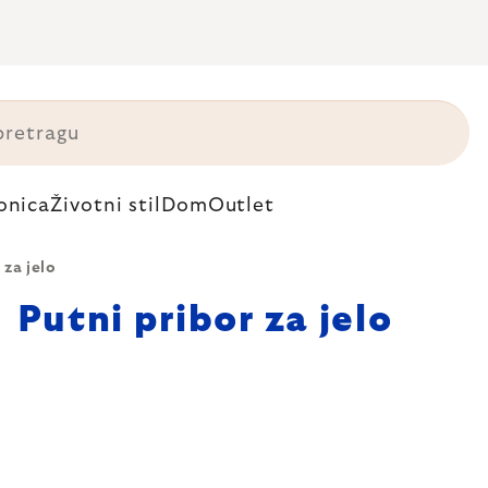
onica
Životni stil
Dom
Outlet
 za jelo
Putni pribor za jelo