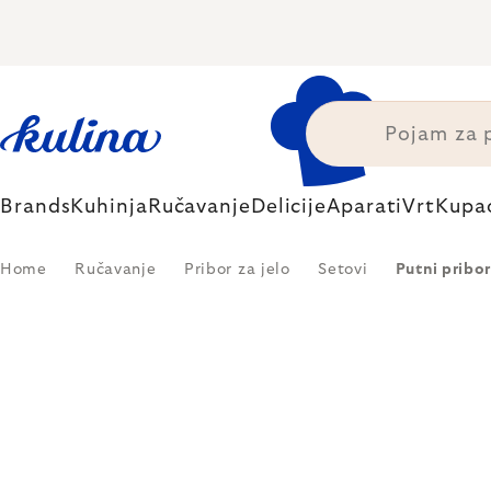
Skip
to
content
Brands
Kuhinja
Ručavanje
Delicije
Aparati
Vrt
Kupa
Home
Ručavanje
Pribor za jelo
Setovi
Putni pribor