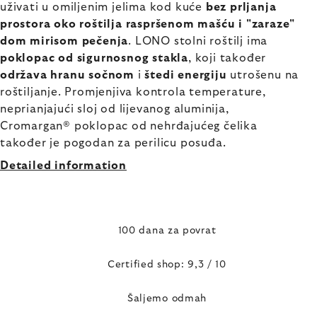
uživati u omiljenim jelima kod kuće
bez prljanja
prostora oko roštilja raspršenom mašću i "zaraze"
dom mirisom pečenja
. LONO stolni roštilj ima
poklopac od sigurnosnog stakla
, koji također
održava hranu sočnom
i
štedi energiju
utrošenu na
roštiljanje. Promjenjiva kontrola temperature,
neprianjajući sloj od lijevanog aluminija,
Cromargan® poklopac od nehrđajućeg čelika
također je pogodan za perilicu posuđa.
Detailed information
100 dana za povrat
Certified shop: 9,3 / 10
Šaljemo odmah