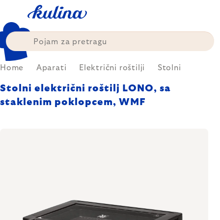
Skip
to
content
Home
Aparati
Električni roštilji
Stolni
Stolni električni roštilj LONO, sa
staklenim poklopcem, WMF