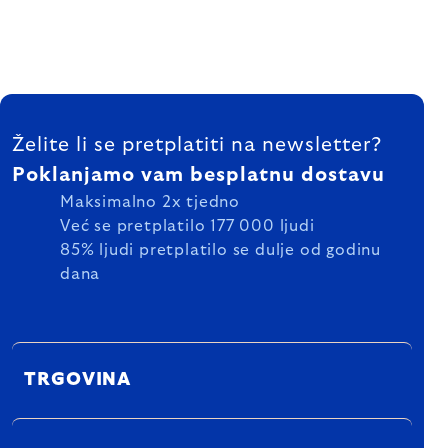
FOOTER
Želite li se pretplatiti na newsletter?
Poklanjamo vam besplatnu dostavu
Maksimalno 2x tjedno
Već se pretplatilo 177 000 ljudi
85% ljudi pretplatilo se dulje od godinu
dana
TRGOVINA