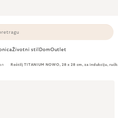
onica
Životni stil
Dom
Outlet
an
Roštilj TITANIUM NOWO, 28 x 28 cm, za indukciju, ručk