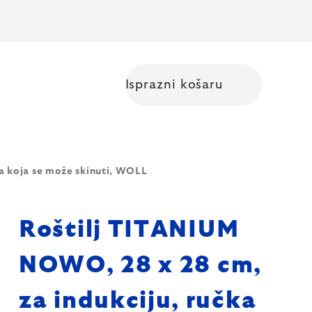
Isprazni košaru
Shopping cart
a koja se može skinuti, WOLL
Roštilj TITANIUM
NOWO, 28 x 28 cm,
za indukciju, ručka