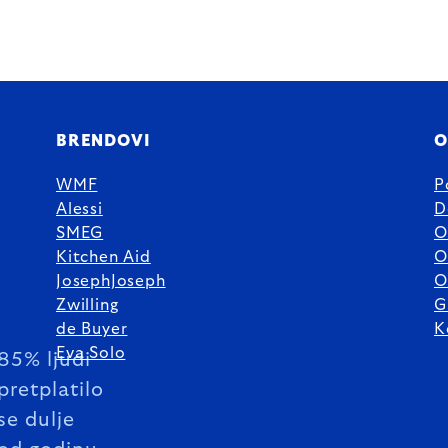
BRENDOVI
O
WMF
P
Alessi
D
SMEG
O
Kitchen Aid
O
JosephJoseph
O
Zwilling
G
de Buyer
K
Eva Solo
85% ljudi
pretplatilo
se dulje