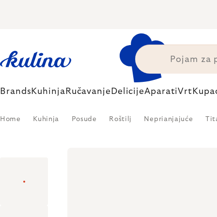
Skip
to
content
Brands
Kuhinja
Ručavanje
Delicije
Aparati
Vrt
Kupa
Home
Kuhinja
Posude
Roštilj
Neprianjajuće
Tit