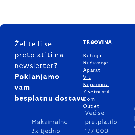
FOOTER
TRGOVINA
Želite li se
pretplatiti na
Kuhinja
Ručavanje
newsletter?
Aparati
Poklanjamo
Vrt
Kupaonica
vam
Životni stil
besplatnu dostavu
Dom
Outlet
Već se
Maksimalno
pretplatilo
2x tjedno
177 000