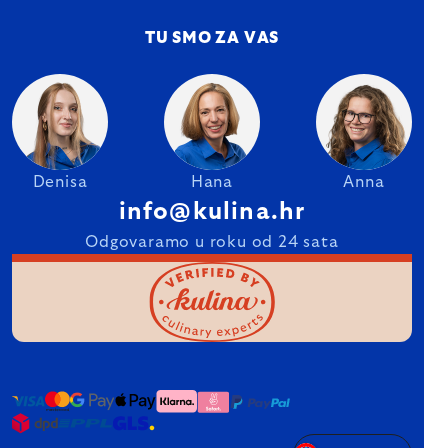
TU SMO ZA VAS
Denisa
Hana
Anna
info@kulina.hr
Odgovaramo u roku od 24 sata