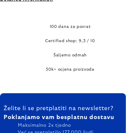
100 dana za povrat
Certified shop: 9,3 / 10
Šaljemo odmah
50k+ ocjena proizvoda
FOOTER
Želite li se pretplatiti na newsletter?
Poklanjamo vam besplatnu dostavu
Maksimalno 2x tjedno
Već se pretplatilo 177 000 ljudi