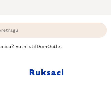
onica
Životni stil
Dom
Outlet
Ruksaci