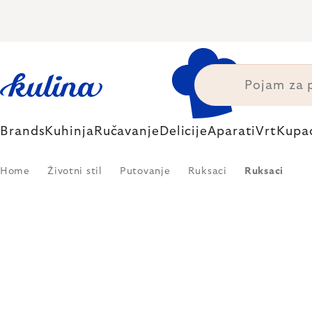
Skip
to
content
Brands
Kuhinja
Ručavanje
Delicije
Aparati
Vrt
Kupa
Home
Životni stil
Putovanje
Ruksaci
Ruksaci