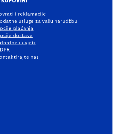
 KUPOVINI
ovrati i reklamacije
odatne usluge za vašu narudžbu
pcije plaćanja
pcije dostave
dredbe i uvjeti
DPR
ontaktirajte nas