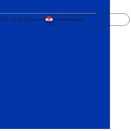
007–2025 Kulina.hr
www.kulina.hr