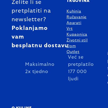
TRGOVINA
Želite li se
pretplatiti na
Kuhinja
Ručavanje
newsletter?
Aparati
Poklanjamo
Vrt
Kupaonica
vam
Životni stil
besplatnu dostavu
Dom
Outlet
Već se
Maksimalno
pretplatilo
2x tjedno
177 000
ljudi