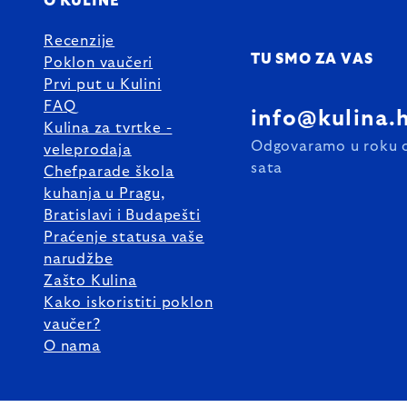
O KULINE
Recenzije
TU SMO ZA VAS
Poklon vaučeri
Prvi put u Kulini
FAQ
info@kulina.
Kulina za tvrtke -
Odgovaramo u roku 
veleprodaja
sata
Chefparade škola
kuhanja u Pragu,
Bratislavi i Budapešti
Praćenje statusa vaše
narudžbe
Zašto Kulina
Kako iskoristiti poklon
vaučer?
O nama