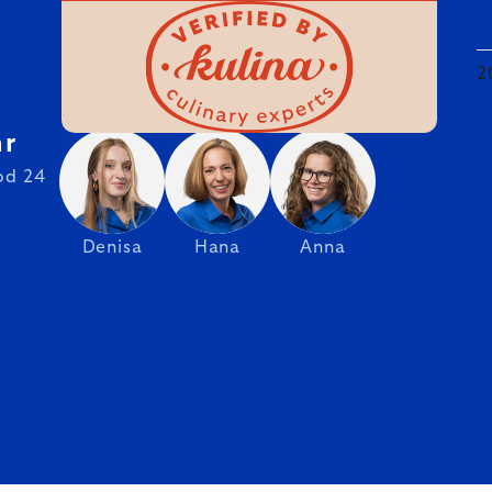
2
hr
od 24
Denisa
Hana
Anna