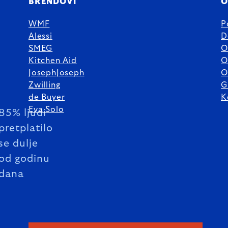
BRENDOVI
O
WMF
P
Alessi
D
SMEG
O
Kitchen Aid
O
JosephJoseph
O
Zwilling
G
de Buyer
K
Eva Solo
85% ljudi
pretplatilo
se dulje
od godinu
dana