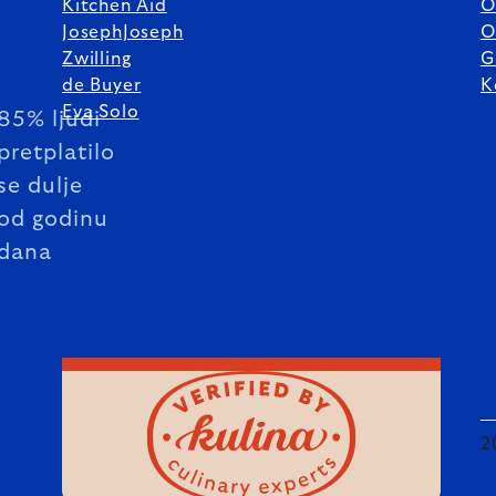
Kitchen Aid
O
JosephJoseph
O
Zwilling
G
de Buyer
K
Eva Solo
85% ljudi
pretplatilo
se dulje
od godinu
dana
2