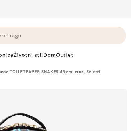
onica
Životni stil
Dom
Outlet
anac TOILETPAPER SNAKES 43 cm, crna, Seletti