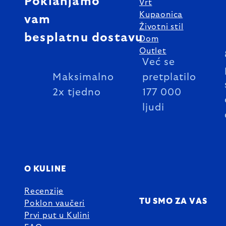
Poklanjamo
Vrt
Kupaonica
vam
Životni stil
besplatnu dostavu
Dom
Outlet
Već se
Maksimalno
pretplatilo
2x tjedno
177 000
ljudi
O KULINE
Recenzije
TU SMO ZA VAS
Poklon vaučeri
Prvi put u Kulini