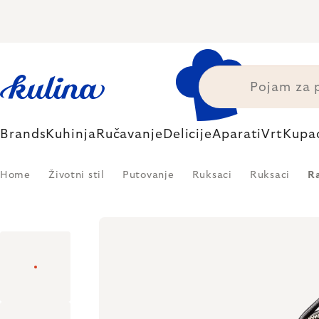
Skip
to
content
Brands
Kuhinja
Ručavanje
Delicije
Aparati
Vrt
Kupa
Home
Životni stil
Putovanje
Ruksaci
Ruksaci
R