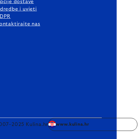
pcije dostave
dredbe i uvjeti
DPR
ontaktirajte nas
007–2025 Kulina.hr
www.kulina.hr