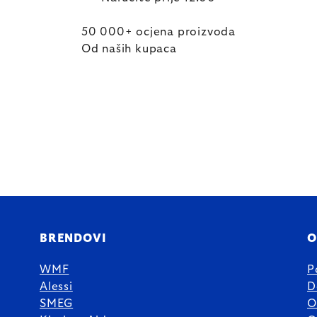
50 000+ ocjena proizvoda
Od naših kupaca
BRENDOVI
O
WMF
P
Alessi
D
SMEG
O