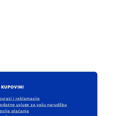
 KUPOVINI
ovrati i reklamacije
odatne usluge za vašu narudžbu
pcije plaćanja