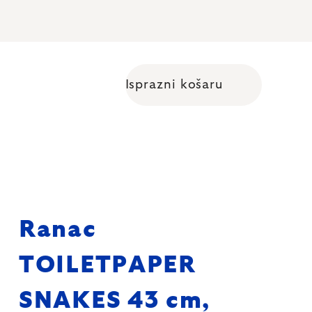
Isprazni košaru
Shopping cart
Ranac
TOILETPAPER
SNAKES 43 cm,