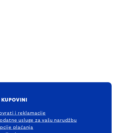
 KUPOVINI
ovrati i reklamacije
odatne usluge za vašu narudžbu
pcije plaćanja