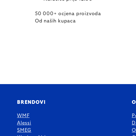
50 000+ ocjena proizvoda
Od naših kupaca
BRENDOVI
O
WMF
P
Alessi
D
SMEG
O