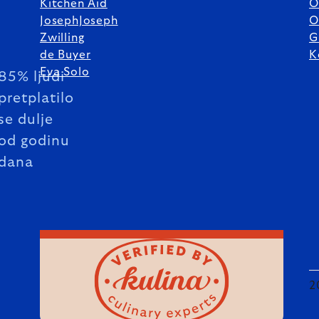
Kitchen Aid
O
JosephJoseph
O
Zwilling
G
de Buyer
K
Eva Solo
85% ljudi
pretplatilo
se dulje
od godinu
dana
2