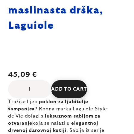
maslinasta drška,
Laguiole
45,09 €
ADD TO CART
Tražite lijep
poklon za ljubitelje
šampanjca
? Robna marka Laguiole Style
de Vie dolazi s
luksuznom sabljom za
otvaranje
koja se nalazi u
elegantnoj
drvenoj darovnoj kutiji
. Sablja iz serije