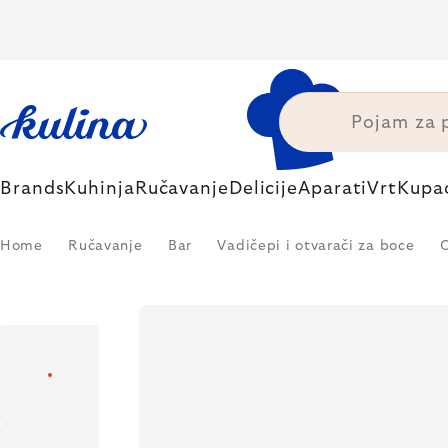
Skip
to
content
Brands
Kuhinja
Ručavanje
Delicije
Aparati
Vrt
Kupa
Home
Ručavanje
Bar
Vadičepi i otvarači za boce
O