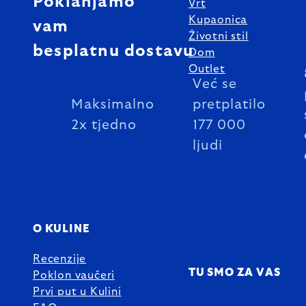
Poklanjamo
Vrt
Kupaonica
vam
Životni stil
besplatnu dostavu
Dom
Outlet
Već se
Maksimalno
pretplatilo
2x tjedno
177 000
ljudi
O KULINE
Recenzije
TU SMO ZA VAS
Poklon vaučeri
Prvi put u Kulini