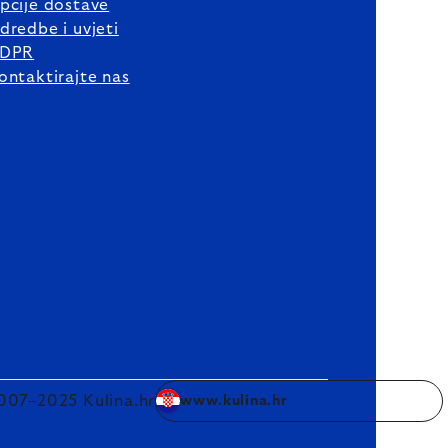
pcije dostave
dredbe i uvjeti
DPR
ontaktirajte nas
007–2025 Kulina.hr
www.kulina.hr