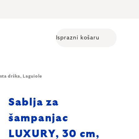
Isprazni košaru
Shopping cart
ta drška, Laguiole
Sablja za
šampanjac
LUXURY, 30 cm,