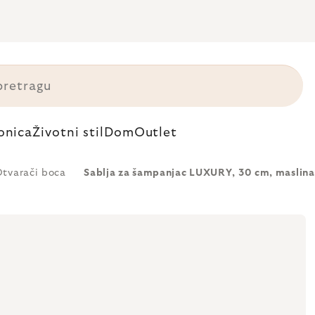
onica
Životni stil
Dom
Outlet
tvarači boca
Sablja za šampanjac LUXURY, 30 cm, maslinas