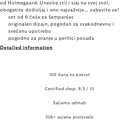
od Holmegaard. Unesite stil i sjaj na svoj stol,
obogatite doživljaj i ono najvažnije... zabavite se!
set od 6 čaša za šampanjac
originalan dizajn, pogodan za svakodnevnu i
svečanu upotrebu
pogodno za pranje u perilici posuđa
Detailed information
100 dana za povrat
Certified shop: 9,3 / 10
Šaljemo odmah
50k+ ocjena proizvoda