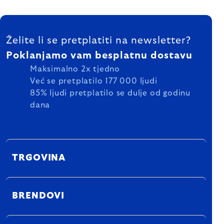
FOOTER
Želite li se pretplatiti na newsletter?
Poklanjamo vam besplatnu dostavu
Maksimalno 2x tjedno
Već se pretplatilo 177 000 ljudi
85% ljudi pretplatilo se dulje od godinu
dana
TRGOVINA
BRENDOVI