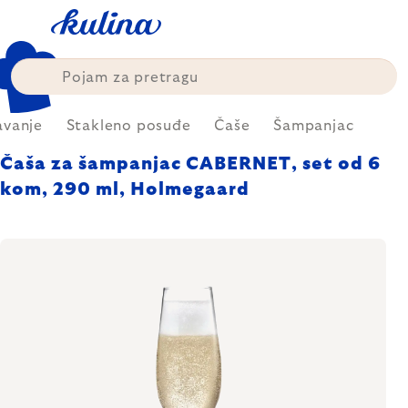
Skip
to
content
avanje
Stakleno posuđe
Čaše
Šampanjac
Čaša za šampanjac CABERNET, set od 6
kom, 290 ml, Holmegaard