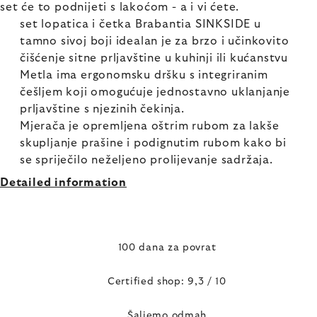
set će to podnijeti s lakoćom - a i vi ćete.
set lopatica i četka Brabantia SINKSIDE u
tamno sivoj boji idealan je za brzo i učinkovito
čišćenje sitne prljavštine u kuhinji ili kućanstvu
Metla ima ergonomsku dršku s integriranim
češljem koji omogućuje jednostavno uklanjanje
prljavštine s njezinih čekinja.
Mjerača je opremljena oštrim rubom za lakše
skupljanje prašine i podignutim rubom kako bi
se spriječilo neželjeno prolijevanje sadržaja.
Detailed information
100 dana za povrat
Certified shop: 9,3 / 10
Šaljemo odmah