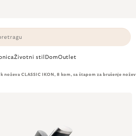
onica
Životni stil
Dom
Outlet
ok noževa CLASSIC IKON, 8 kom, sa štapom za brušenje noževa