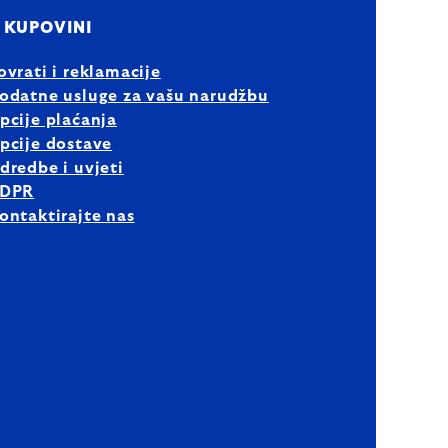
 KUPOVINI
ovrati i reklamacije
odatne usluge za vašu narudžbu
pcije plaćanja
pcije dostave
dredbe i uvjeti
DPR
ontaktirajte nas