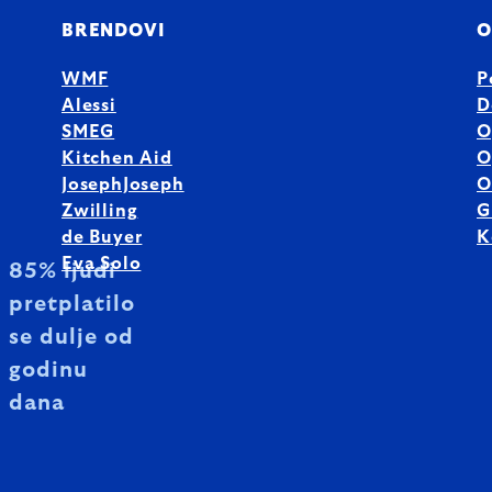
BRENDOVI
O
WMF
P
Alessi
D
SMEG
O
Kitchen Aid
O
JosephJoseph
O
Zwilling
G
de Buyer
K
Eva Solo
85% ljudi
pretplatilo
se dulje od
godinu
dana