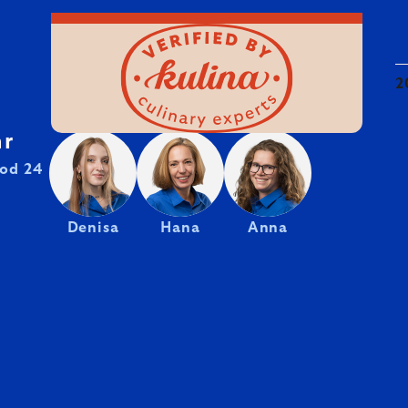
2
hr
od 24
Denisa
Hana
Anna