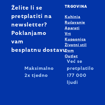
TRGOVINA
Želite li se
pretplatiti na
Kuhinja
Ručavanje
newsletter?
Aparati
Poklanjamo
Vrt
Kupaonica
vam
Životni stil
besplatnu dostavu
Dom
Outlet
Već se
Maksimalno
pretplatilo
2x tjedno
177 000
ljudi