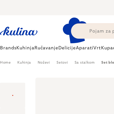
Skip
to
content
Brands
Kuhinja
Ručavanje
Delicije
Aparati
Vrt
Kupa
Home
Kuhinja
Noževi
Setovi
Sa stalkom
Set bl