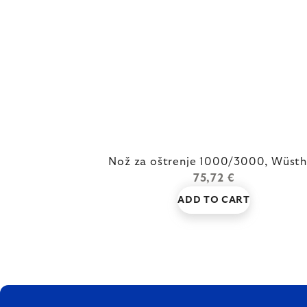
Nož za oštrenje 1000/3000, Wüsth
75,72 €
ADD TO CART
FOOTER