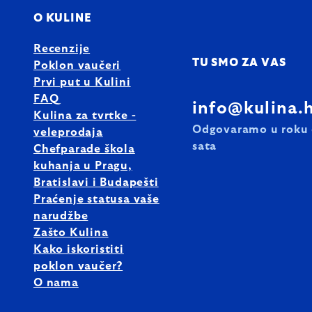
O KULINE
Recenzije
TU SMO ZA VAS
Poklon vaučeri
Prvi put u Kulini
FAQ
info@kulina.
Kulina za tvrtke -
Odgovaramo u roku 
veleprodaja
sata
Chefparade škola
kuhanja u Pragu,
Bratislavi i Budapešti
Praćenje statusa vaše
narudžbe
Zašto Kulina
Kako iskoristiti
poklon vaučer?
O nama