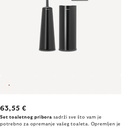
63,55 €
Set toaletnog pribora
sadrži sve što vam je
potrebno za opremanje vašeg toaleta. Opremljen je