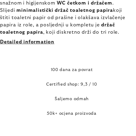
snažnom i higijenskom
WC četkom i držačem
.
Slijedi
minimalistički držač toaletnog papira
koji
štiti toaletni papir od prašine i olakšava izvlačenje
papira iz role, a posljednji u kompletu je
držač
toaletnog papira
, koji diskretno drži do tri role.
Detailed information
100 dana za povrat
Certified shop: 9,3 / 10
Šaljemo odmah
50k+ ocjena proizvoda