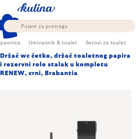
Skip
to
content
paonica
Umivaonik & toalet
Setovi za toalet
Držač wc četke, držač toaletnog papira
i rezervni rolo stalak u kompletu
RENEW, crni, Brabantia