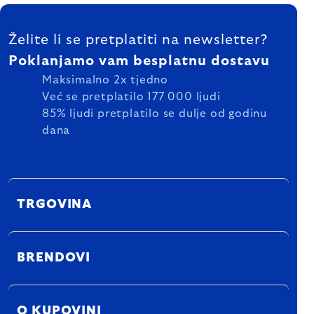
FOOTER
Želite li se pretplatiti na newsletter?
Poklanjamo vam besplatnu dostavu
Maksimalno 2x tjedno
Već se pretplatilo 177 000 ljudi
85% ljudi pretplatilo se dulje od godinu
dana
TRGOVINA
BRENDOVI
O KUPOVINI