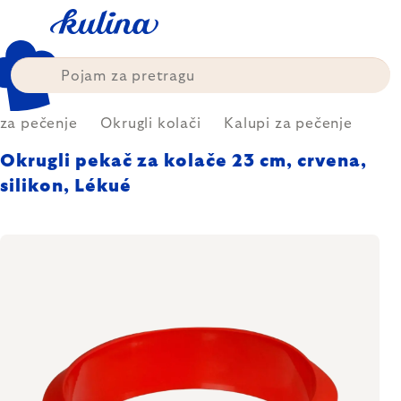
Skip
to
content
 za pečenje
Okrugli kolači
Kalupi za pečenje
Okrugli pekač za kolače 23 cm, crvena,
silikon, Lékué