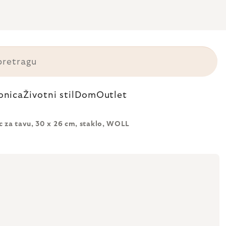
onica
Životni stil
Dom
Outlet
 za tavu, 30 x 26 cm, staklo, WOLL