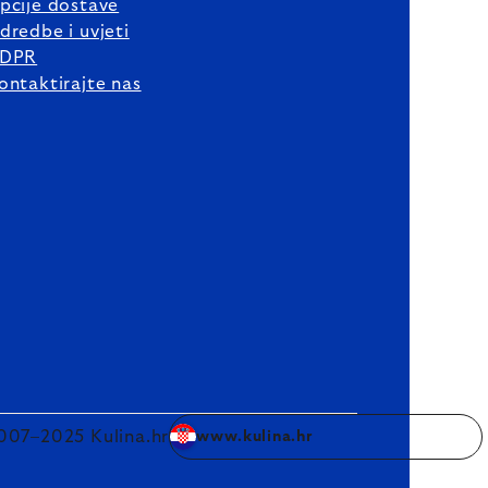
pcije dostave
dredbe i uvjeti
DPR
ontaktirajte nas
007–2025 Kulina.hr
www.kulina.hr