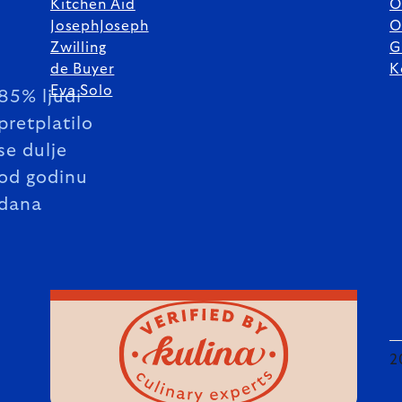
Kitchen Aid
O
JosephJoseph
O
Zwilling
G
de Buyer
K
Eva Solo
85% ljudi
pretplatilo
se dulje
od godinu
dana
2