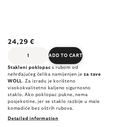
24,29 €
ADD TO CART
Stakleni poklopac
s rubom od
nehrđajućeg čelika namijenjen je
za tave
WOLL
. Za izradu je korišteno
visokokvalitetno kaljeno sigurnosno
staklo. Ako poklopac pukne, nema
posjekotine, jer se staklo razbije u male
komadiće bez oštrih rubova.
Detailed information