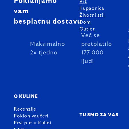
Poklanjamo
Vrt
Kupaonica
vam
Životni stil
besplatnu dostavu
Dom
Outlet
Već se
Maksimalno
pretplatilo
2x tjedno
177 000
ljudi
O KULINE
Recenzije
TU SMO ZA VAS
Poklon vaučeri
Prvi put u Kulini