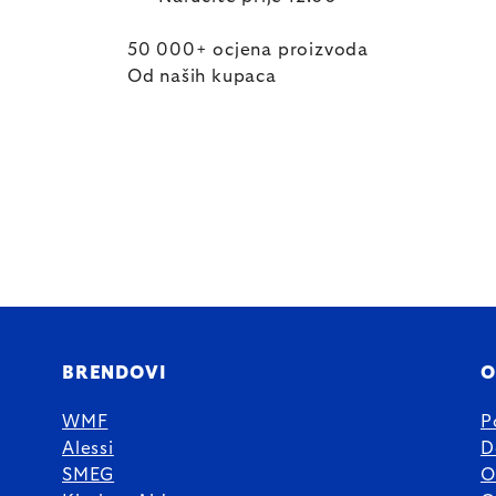
50 000+ ocjena proizvoda
Od naših kupaca
BRENDOVI
O
WMF
P
Alessi
D
SMEG
O