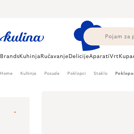
Skip
to
content
Brands
Kuhinja
Ručavanje
Delicije
Aparati
Vrt
Kupa
Home
Kuhinja
Posude
Poklopci
Staklo
Poklopac