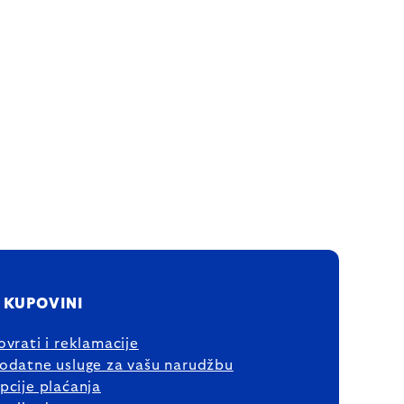
 KUPOVINI
ovrati i reklamacije
odatne usluge za vašu narudžbu
pcije plaćanja