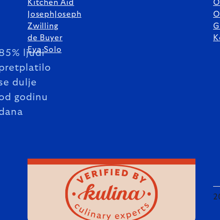
Kitchen Aid
O
JosephJoseph
O
Zwilling
G
de Buyer
K
Eva Solo
85% ljudi
pretplatilo
se dulje
od godinu
dana
2