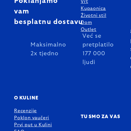
Poklanjamo
Vrt
Kupaonica
vam
Životni stil
besplatnu dostavu
Dom
Outlet
Već se
Maksimalno
pretplatilo
2x tjedno
177 000
ljudi
O KULINE
Recenzije
TU SMO ZA VAS
Poklon vaučeri
Prvi put u Kulini