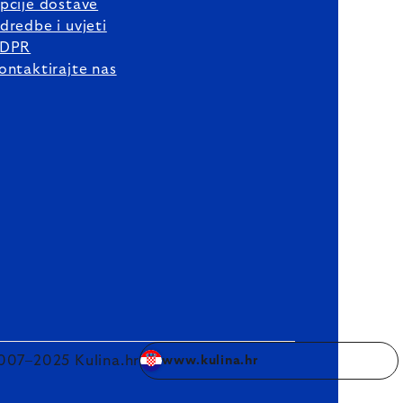
pcije dostave
dredbe i uvjeti
DPR
ontaktirajte nas
007–2025 Kulina.hr
www.kulina.hr