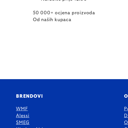
50 000+ ocjena proizvoda
Od naših kupaca
BRENDOVI
O
WMF
P
Alessi
D
SMEG
O