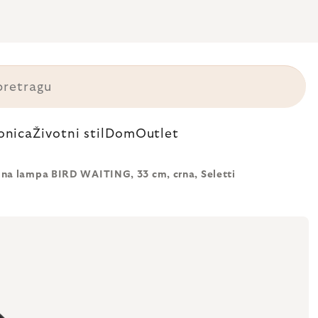
onica
Životni stil
Dom
Outlet
lna lampa BIRD WAITING, 33 cm, crna, Seletti