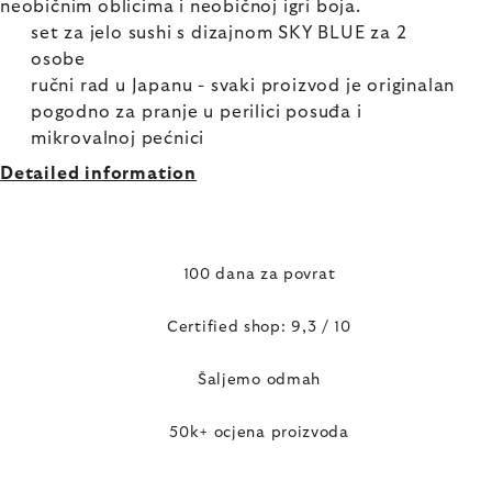
neobičnim oblicima i neobičnoj igri boja.
set za jelo sushi s dizajnom SKY BLUE za 2
osobe
ručni rad u Japanu - svaki proizvod je originalan
pogodno za pranje u perilici posuđa i
mikrovalnoj pećnici
Detailed information
100 dana za povrat
Certified shop: 9,3 / 10
Šaljemo odmah
50k+ ocjena proizvoda