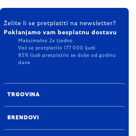
FOOTER
Želite li se pretplatiti na newsletter?
Poklanjamo vam besplatnu dostavu
Maksimalno 2x tjedno
Već se pretplatilo 177 000 ljudi
85% ljudi pretplatilo se dulje od godinu
dana
TRGOVINA
BRENDOVI