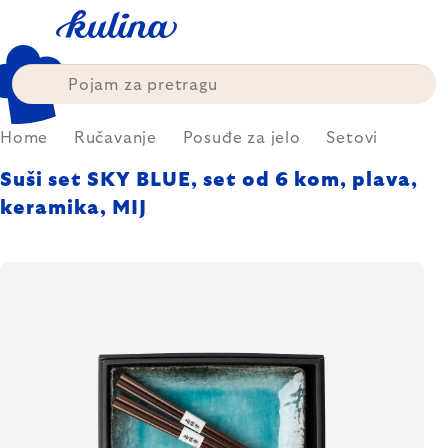
Skip
to
content
Home
Ručavanje
Posuđe za jelo
Setovi
Suši set SKY BLUE, set od 6 kom, plava,
keramika, MIJ