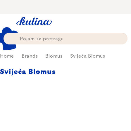
Skip
to
content
Home
Brands
Blomus
Svijeća Blomus
Svijeća Blomus