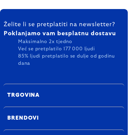
FOOTER
Želite li se pretplatiti na newsletter?
Poklanjamo vam besplatnu dostavu
Maksimalno 2x tjedno
Već se pretplatilo 177 000 ljudi
85% ljudi pretplatilo se dulje od godinu
dana
TRGOVINA
BRENDOVI