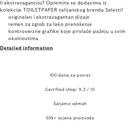
li ekstravaganciju? Opremite se dodacima iz
kolekcije TOILETPAPER talijanskog brenda Seletti!
originalan i ekstravagantan dizajn
remen za zglob za lako prenošenje
kontroverzne grafike koje privlače pažnju u svim
okolnostima
Detailed information
100 dana za povrat
Certified shop: 9,3 / 10
Šaljemo odmah
50k+ ocjena proizvoda