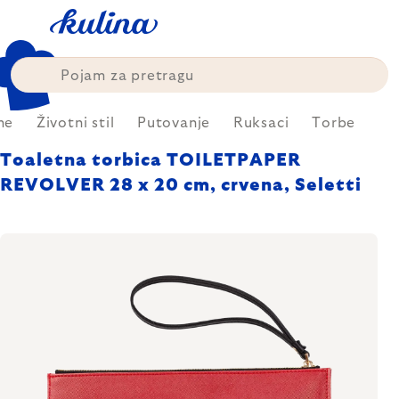
Skip
to
content
me
Životni stil
Putovanje
Ruksaci
Torbe
Toaletna torbica TOILETPAPER
REVOLVER 28 x 20 cm, crvena, Seletti