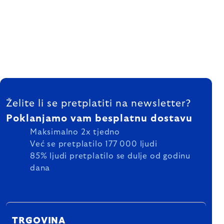
FOOTER
Želite li se pretplatiti na newsletter?
Poklanjamo vam besplatnu dostavu
Maksimalno 2x tjedno
Već se pretplatilo 177 000 ljudi
85% ljudi pretplatilo se dulje od godinu
dana
TRGOVINA