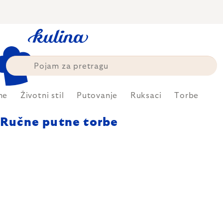
Skip
to
content
me
Životni stil
Putovanje
Ruksaci
Torbe
Ručne putne torbe