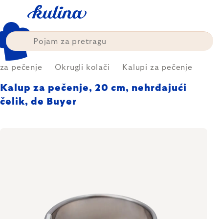
Skip
to
content
 za pečenje
Okrugli kolači
Kalupi za pečenje
Kalup za pečenje, 20 cm, nehrđajući
čelik, de Buyer