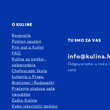
O KULINE
Recenzije
TU SMO ZA VAS
Poklon vaučeri
Prvi put u Kulini
FAQ
info@kulina.
Kulina za tvrtke -
Odgovaramo u roku 
veleprodaja
sata
Chefparade škola
kuhanja u Pragu,
Bratislavi i Budapešti
Praćenje statusa vaše
narudžbe
Zašto Kulina
Kako iskoristiti poklon