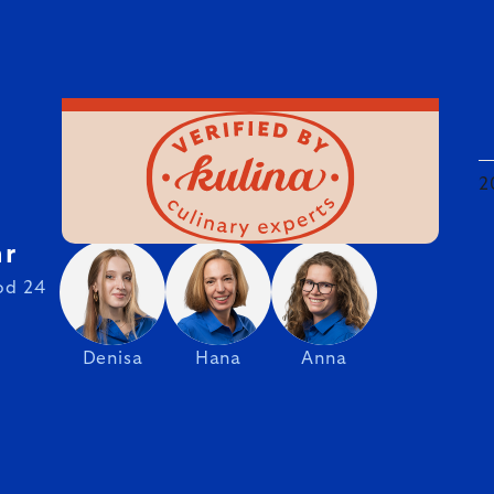
2
hr
od 24
Denisa
Hana
Anna