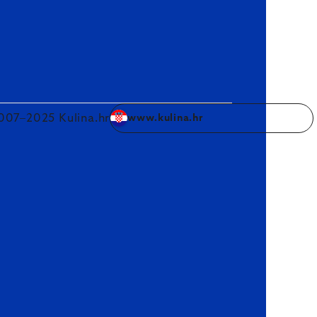
007–2025 Kulina.hr
www.kulina.hr