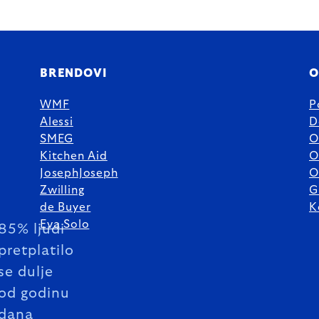
BRENDOVI
O
WMF
P
Alessi
D
SMEG
O
Kitchen Aid
O
JosephJoseph
O
Zwilling
G
de Buyer
K
Eva Solo
85% ljudi
pretplatilo
se dulje
od godinu
dana