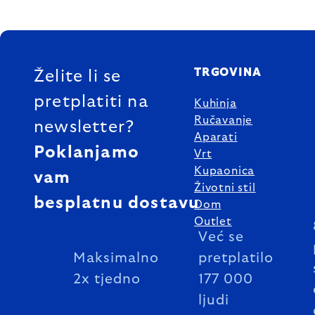
FOOTER
TRGOVINA
Želite li se
pretplatiti na
Kuhinja
Ručavanje
newsletter?
Aparati
Poklanjamo
Vrt
Kupaonica
vam
Životni stil
besplatnu dostavu
Dom
Outlet
Već se
Maksimalno
pretplatilo
2x tjedno
177 000
ljudi