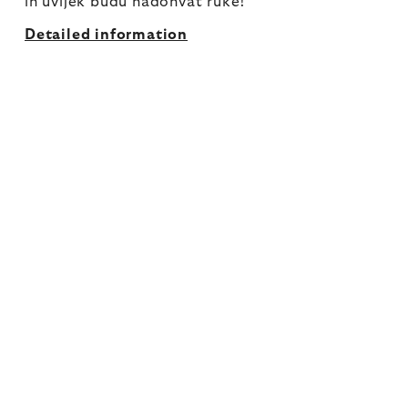
ih uvijek budu nadohvat ruke!
Detailed information