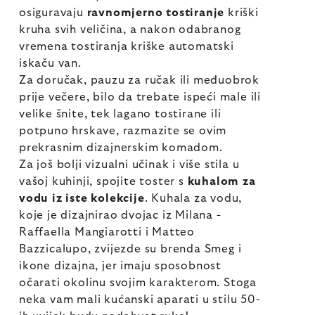
osiguravaju
ravnomjerno tostiranje
kriški
kruha svih veličina, a nakon odabranog
vremena tostiranja kriške automatski
iskaču van.
Za doručak, pauzu za ručak ili međuobrok
prije večere, bilo da trebate ispeći male ili
velike šnite, tek lagano tostirane ili
potpuno hrskave, razmazite se ovim
prekrasnim dizajnerskim komadom.
Za još bolji vizualni učinak i više stila u
vašoj kuhinji, spojite toster s
kuhalom za
vodu iz iste kolekcije
. Kuhala za vodu,
koje je dizajnirao dvojac iz Milana -
Raffaella Mangiarotti i Matteo
Bazzicalupo, zvijezde su brenda Smeg i
ikone dizajna, jer imaju sposobnost
očarati okolinu svojim karakterom. Stoga
neka vam mali kućanski aparati u stilu 50-