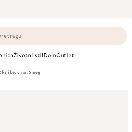
onica
Životni stil
Dom
Outlet
 kriške, crna, Smeg