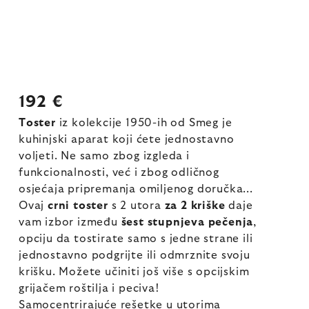
192 €
Toster
iz kolekcije 1950-ih od Smeg je
kuhinjski aparat koji ćete jednostavno
voljeti. Ne samo zbog izgleda i
funkcionalnosti, već i zbog odličnog
osjećaja pripremanja omiljenog doručka...
Ovaj
crni toster
s 2 utora
za 2 kriške
daje
vam izbor između
šest stupnjeva pečenja
,
opciju da tostirate samo s jedne strane ili
jednostavno podgrijte ili odmrznite svoju
krišku. Možete učiniti još više s opcijskim
grijačem roštilja i peciva!
Samocentrirajuće rešetke u utorima