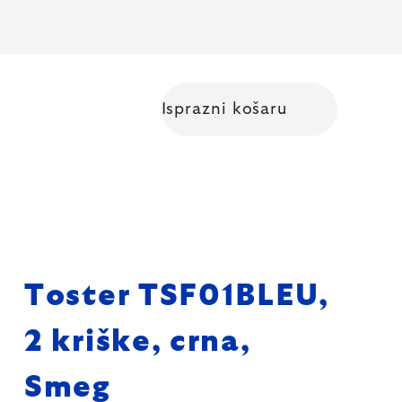
Isprazni košaru
Shopping cart
Toster TSF01BLEU,
2 kriške, crna,
Smeg