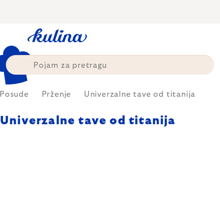
Skip
to
content
Posude
Prženje
Univerzalne tave od titanija
Univerzalne tave od titanija