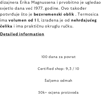
dizajnera Erika Magnussena i prvobitno je ugledao
svjetlo dana već 1977. godine. Ovo također
potvrđuje što je
bezvremenski oblik
. Termosica
ima
volumen od 1 l
, izrađena je od
nehrđajućeg
čelika
i ima praktičnu okruglu ručku.
Detailed information
100 dana za povrat
Certified shop: 9,3 / 10
Šaljemo odmah
50k+ ocjena proizvoda