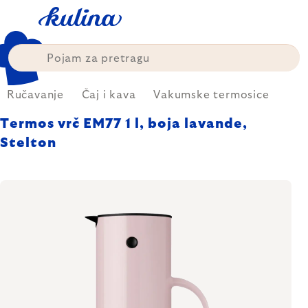
Skip
to
content
Ručavanje
Čaj i kava
Vakumske termosice
Termos vrč EM77 1 l, boja lavande,
Stelton