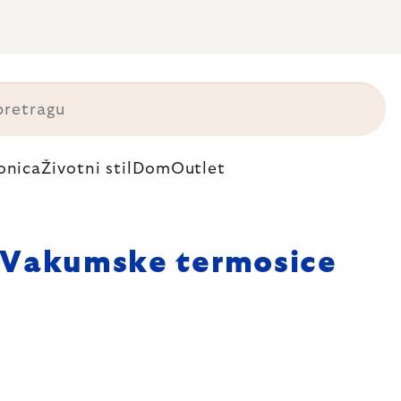
onica
Životni stil
Dom
Outlet
Vakumske termosice