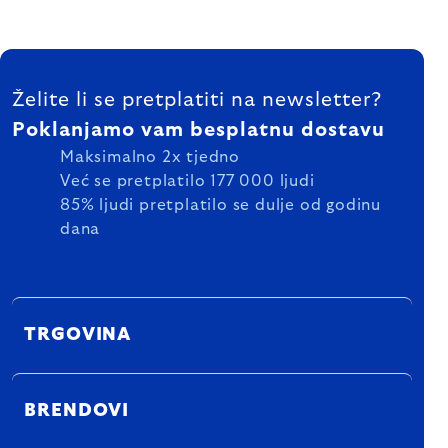
FOOTER
Želite li se pretplatiti na newsletter?
Poklanjamo vam besplatnu dostavu
Maksimalno 2x tjedno
Već se pretplatilo 177 000 ljudi
85% ljudi pretplatilo se dulje od godinu
dana
TRGOVINA
BRENDOVI