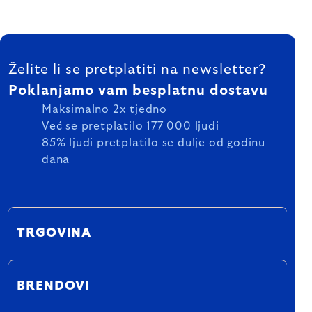
FOOTER
Želite li se pretplatiti na newsletter?
Poklanjamo vam besplatnu dostavu
Maksimalno 2x tjedno
Već se pretplatilo 177 000 ljudi
85% ljudi pretplatilo se dulje od godinu
dana
TRGOVINA
BRENDOVI