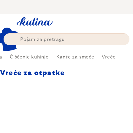
Skip
to
content
a
Čišćenje kuhinje
Kante za smeće
Vreće
Vreće za otpatke