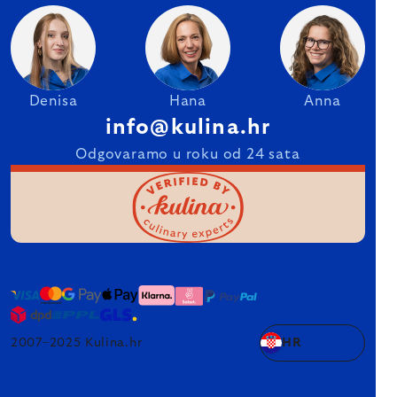
Denisa
Hana
Anna
info@kulina.hr
Odgovaramo u roku od 24 sata
2007–2025 Kulina.hr
HR