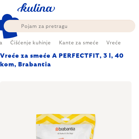
Skip
to
content
a
Čišćenje kuhinje
Kante za smeće
Vreće
Vreće za smeće A PERFECTFIT, 3 l, 40
kom, Brabantia