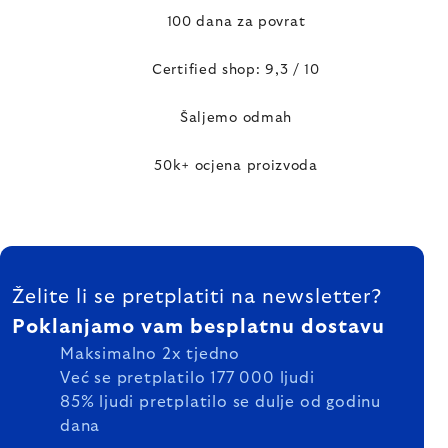
100 dana za povrat
Certified shop: 9,3 / 10
Šaljemo odmah
50k+ ocjena proizvoda
FOOTER
Želite li se pretplatiti na newsletter?
Poklanjamo vam besplatnu dostavu
Maksimalno 2x tjedno
Već se pretplatilo 177 000 ljudi
85% ljudi pretplatilo se dulje od godinu
dana