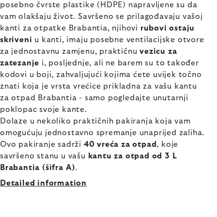
posebno čvrste plastike (HDPE) napravljene su da
vam olakšaju život. Savršeno se prilagođavaju vašoj
kanti za otpatke Brabantia, njihovi
rubovi ostaju
skriveni
u kanti, imaju posebne ventilacijske otvore
za jednostavnu zamjenu, praktičnu
vezicu za
zatezanje
i, posljednje, ali ne barem su to također
kodovi u boji, zahvaljujući kojima ćete uvijek točno
znati koja je vrsta vrećice prikladna za vašu kantu
za otpad Brabantia - samo pogledajte unutarnji
poklopac svoje kante.
Dolaze u nekoliko praktičnih pakiranja koja vam
omogućuju jednostavno spremanje unaprijed zaliha.
Ovo pakiranje sadrži
40 vreća za otpad
, koje
savršeno stanu u vašu
kantu za otpad od 3 L
Brabantia (šifra A)
.
Detailed information