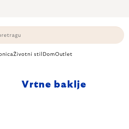
onica
Životni stil
Dom
Outlet
Vrtne baklje