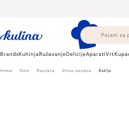
Skip
to
content
Brands
Kuhinja
Ručavanje
Delicije
Aparati
Vrt
Kupa
Home
Dom
Rasvjeta
Vrtna rasvjeta
Baklje