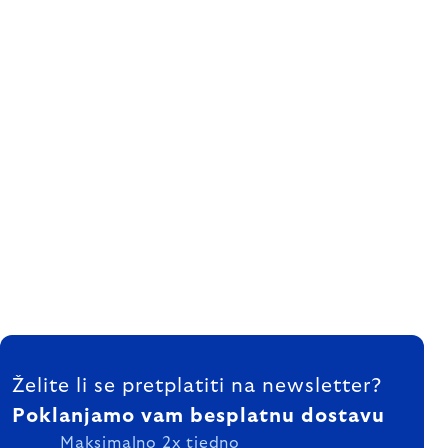
FOOTER
Želite li se pretplatiti na newsletter?
Poklanjamo vam besplatnu dostavu
Maksimalno 2x tjedno