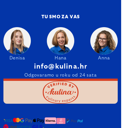
TU SMO ZA VAS
Denisa
Hana
Anna
info@kulina.hr
Odgovaramo u roku od 24 sata