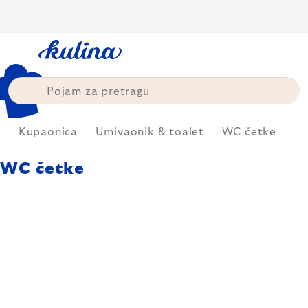
Skip
to
content
e
Kupaonica
Umivaonik & toalet
WC četke
WC četke