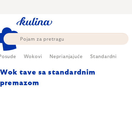
Skip
to
content
Posude
Wokovi
Neprianjajuće
Standardni
Wok tave sa standardnim
premazom