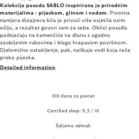
Kolekcija posuđa SABLO inspirirana je prirodnim
materijalima - pijeskom, glinom i vodom
. Prvotna
namjera dizajnera bila je privući više osjetila osim
očiju, a rezultat govori sam za sebe. Oblici posuđa
podsjećaju na kamenčiće na dlanu s ugodno
zaobljenim rubovima i blago hrapavom površinom.
Djelomično ostakljenje, pak, nalikuje vodi koja teče
preko pijeska.
Detailed information
100 dana za povrat
Certified shop: 9,3 / 10
Šaljemo odmah