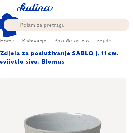
Skip
to
content
Home
Ručavanje
Posuđe za jelo
zdjele
Zdjela za posluživanje SABLO J, 11 cm,
svijetlo siva, Blomus